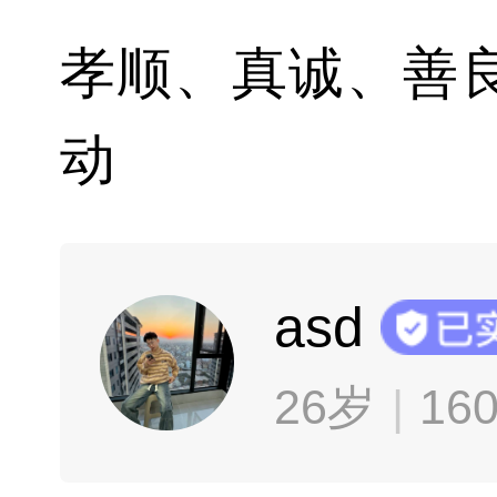
孝顺、真诚、善
动
asd
26岁
16